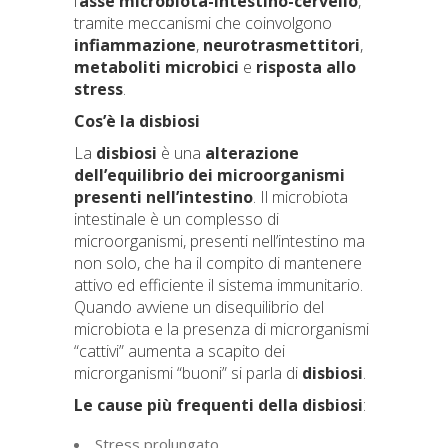
l’
asse
microbiota-intestino-cervello
,
tramite meccanismi che coinvolgono
infiammazione
,
neurotrasmettitori
,
metaboliti microbici
e
risposta allo
stress
.
Cos’è la disbiosi
La
disbiosi
è una
alterazione
dell’equilibrio dei microorganismi
presenti nell’intestino
. Il microbiota
intestinale è un complesso di
microorganismi, presenti nell’intestino ma
non solo, che ha il compito di mantenere
attivo ed efficiente il sistema immunitario.
Quando avviene un disequilibrio del
microbiota e la presenza di microrganismi
“cattivi” aumenta a scapito dei
microrganismi “buoni” si parla di
disbiosi
.
Le cause più frequenti della disbiosi
:
Stress prolungato