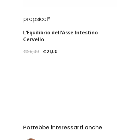
propsicol®
L’Equilibrio dell’Asse Intestino
Cervello
Il
Il
€
25,00
€
21,00
prezzo
prezzo
originale
attuale
era:
è:
€25,00.
€21,00.
Potrebbe interessarti anche