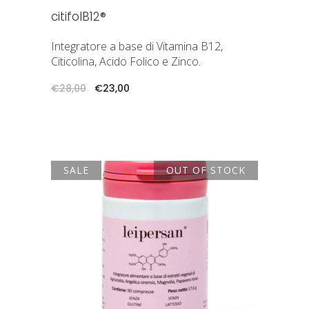
citifolB12®
Integratore a base di Vitamina B12,
Citicolina, Acido Folico e Zinco.
Il
Il
€
28,00
€
23,00
prezzo
prezzo
originale
attuale
era:
è:
€28,00.
€23,00.
SALE
OUT OF STOCK
LEGGI TUTTO