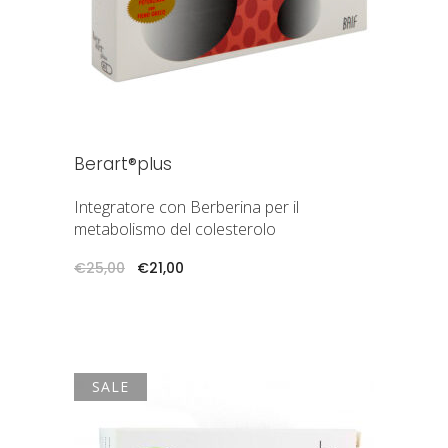
Berart®plus
Integratore con Berberina per il
metabolismo del colesterolo
Il
Il
€
25,00
€
21,00
prezzo
prezzo
originale
attuale
era:
è:
€25,00.
€21,00.
SALE