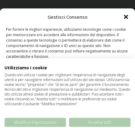
Gestisci Consenso
Pagamenti possibili:
Per fornire le migliori esperienze, utilizziamo tecnologie come i cookie
per memorizzare e/o accedere alle informazioni del dispositivo. Il
consenso a queste tecnologie ci permetterà di elaborare dati come il
comportamento di navigazione o ID unici su questo sito. Non
acconsentire o ritirare il consenso può influire negativamente su alcune
caratteristiche e funzioni.
Utilizziamo i cookie
Gestisci servizi
Servizio clienti:
da lunedì a venerdì 9:00 - 17:00
Questo sito utilizza i cookie per migliorare l'esperienza di navigazione degli
utenti e per raccogliere informazioni sull'utilizzo del sito stesso. Utilizziamo sia
cookie tecnici "proprietari" che "di terze parti" per garantire il funzionamento
Accetta
tecnico del sito e migliorare l'esperienza di navigazione sul medesimo. Questo
sito utilizza altresì cookie di prestazione e pubblicitari. Puoi accettare tutti i
Nega
cookie cliccando su "Accetta tutti" o modificare le preferenze sui cookie
utilizzando il pulsante "Modifica Impostazioni".
Visualizza le preferenze
Modifica Impostazioni
Accetta tutti
Cookie Policy