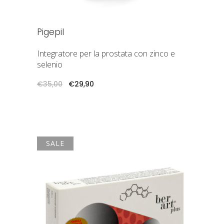
Pigepil
Integratore per la prostata con zinco e
selenio
Il
Il
€
35,00
€
29,90
prezzo
prezzo
originale
attuale
era:
è:
€35,00.
€29,90.
SALE
AGGIUNGI AL CARRELLO