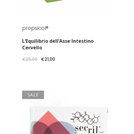
propsicol®
L’Equilibrio dell’Asse Intestino
Cervello
Il
Il
€
25,00
€
21,00
prezzo
prezzo
originale
attuale
era:
è:
€25,00.
€21,00.
SALE