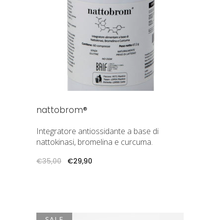
AGGIUNGI AL CARRELLO
nattobrom®
Integratore antiossidante a base di
nattokinasi, bromelina e curcuma.
Il
Il
€
35,00
€
29,90
prezzo
prezzo
originale
attuale
era:
è:
€35,00.
€29,90.
SALE