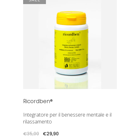
AGGIUNGI AL CARRELLO
Ricordben®
Integratore per il benessere mentale e il
rilassamento
Il
Il
€
35,00
€
29,90
prezzo
prezzo