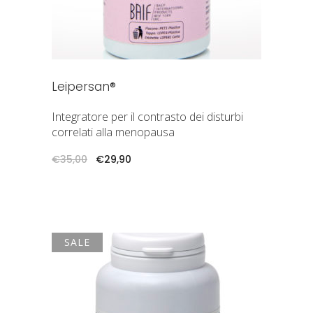
Leipersan®
Integratore per il contrasto dei disturbi
correlati alla menopausa
Il
Il
€
35,00
€
29,90
prezzo
prezzo
originale
attuale
era:
è:
€35,00.
€29,90.
SALE