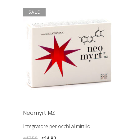
SALE
AGGIUNGI AL CARRELLO
Neomyrt MZ
Integratore per occhi al mirtillo
Il
Il
€
17,50
€
14,90