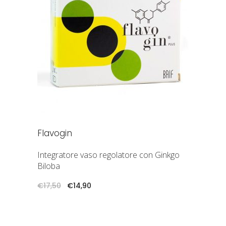
AGGIUNGI AL CARRELLO
Flavogin
Integratore vaso regolatore con Ginkgo
Biloba
Il
Il
€
17,50
€
14,90
prezzo
prezzo
originale
attuale
era:
è:
€17,50.
€14,90.