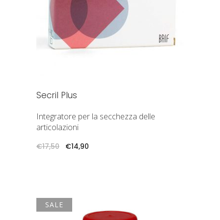
AGGIUNGI AL CARRELLO
Secril Plus
Integratore per la secchezza delle
articolazioni
Il
Il
€
17,50
€
14,90
prezzo
prezzo
originale
attuale
era:
è:
€17,50.
€14,90.
SALE