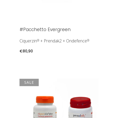
#Pacchetto Evergreen
Ciquerzin
+ Prendak2 + Ondefence
®
®
€
80,90
SALE