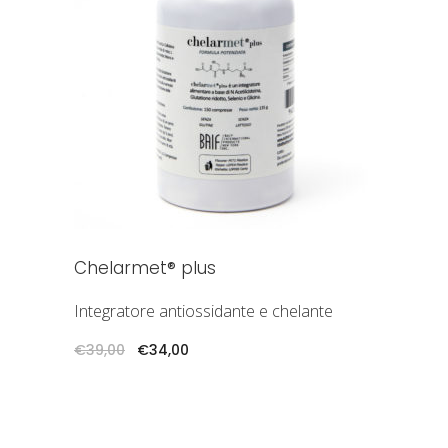
AGGIUNGI AL CARRELLO
Chelarmet® plus
Integratore antiossidante e chelante
Il
Il
€
39,00
€
34,00
prezzo
prezzo
originale
attuale
era:
è:
€39,00.
€34,00.