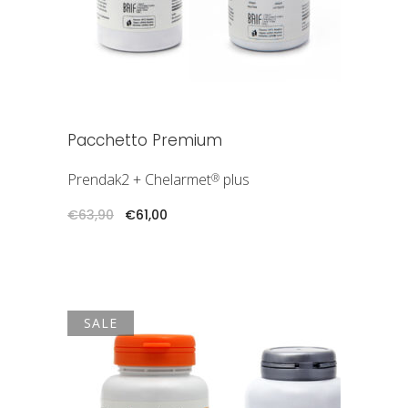
Pacchetto Premium
Prendak2 + Chelarmet
plus
®
Il
Il
€
63,90
€
61,00
prezzo
prezzo
originale
attuale
era:
è:
€63,90.
€61,00.
SALE