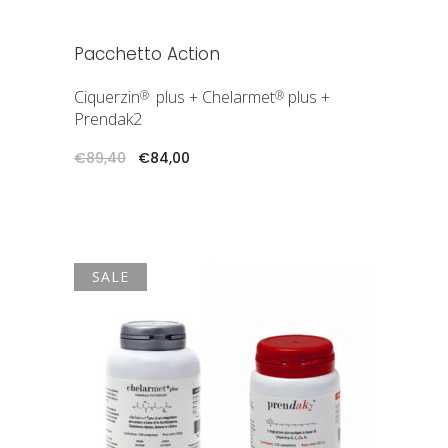
Pacchetto Action
Ciquerzin
plus + Chelarmet
plus +
®
®
Prendak2
Il
Il
€
89,40
€
84,00
prezzo
prezzo
originale
attuale
era:
è:
€89,40.
€84,00.
SALE
AGGIUNGI AL CARRELLO