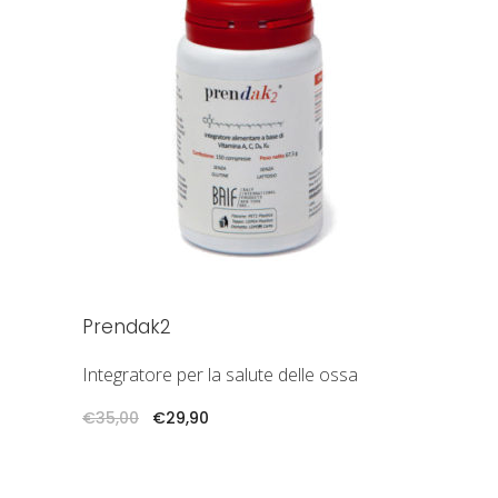
AGGIUNGI AL CARRELLO
Prendak2
Integratore per la salute delle ossa
Il
Il
€
35,00
€
29,90
prezzo
prezzo
originale
attuale
era:
è:
€35,00.
€29,90.