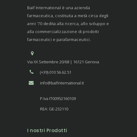
Baif International è una azienda
farmaceutica, costituita a metà circa degli
anni ’70 dedita alla ricerca, allo sviluppo e
alla commercializzazione di prodotti
farmaceutici e parafarmaceutici.
Via XX Settembre 20/68 | 16121 Genova
(+39) 010 56.62.51
info@baifinternational.it
P.Iva IT00952160109
REA: GE-232110
I nostri Prodotti