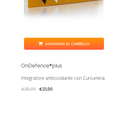
AGGIUNGI AL CARRELLO
OnDefence®plus
Integratore antiossidante con Curcumina
Il
Il
€
25,00
€
21,00
prezzo
prezzo
originale
attuale
era:
è:
€25,00.
€21,00.