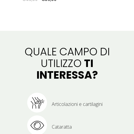
prezzo
prezzo
originale
attuale
era:
è:
€46,00.
€39,00.
QUALE
CAMPO
DI
UTILIZZO
TI
INTERESSA?
Articolazioni e cartilagini
Cataratta