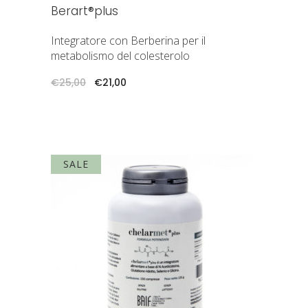
Berart®plus
Integratore con Berberina per il
metabolismo del colesterolo
Il
Il
€
25,00
€
21,00
prezzo
prezzo
originale
attuale
era:
è:
€25,00.
€21,00.
SALE