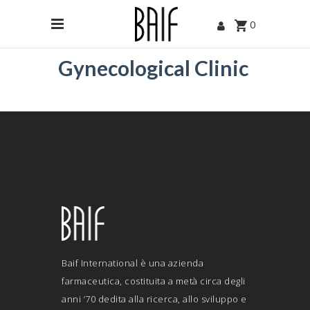
0
Gynecological Clinic
Baif International è una azienda
farmaceutica, costituita a metà circa degli
anni ’70 dedita alla ricerca, allo sviluppo e