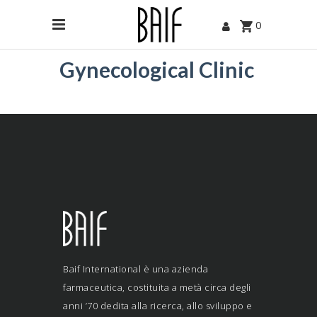
0
Gynecological Clinic
Baif International è una azienda
farmaceutica, costituita a metà circa degli
anni ’70 dedita alla ricerca, allo sviluppo e