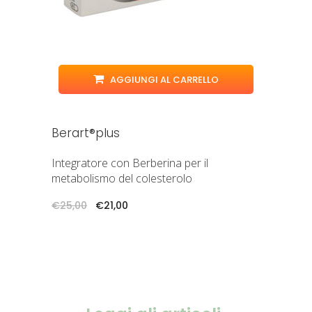
AGGIUNGI AL CARRELLO
Berart®plus
Integratore con Berberina per il
metabolismo del colesterolo
Il
Il
€
25,00
€
21,00
prezzo
prezzo
originale
attuale
era:
è:
€25,00.
€21,00.