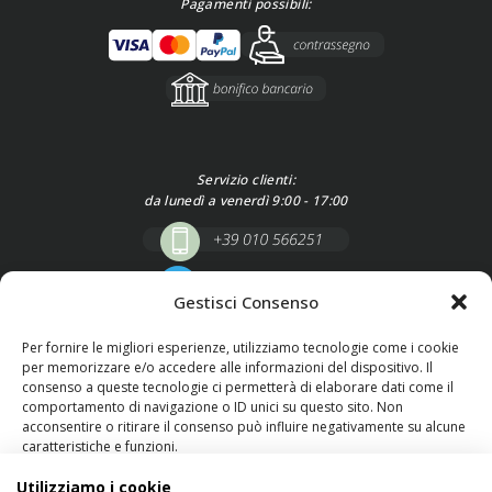
Pagamenti possibili:
Servizio clienti:
da lunedì a venerdì 9:00 - 17:00
Gestisci Consenso
Per fornire le migliori esperienze, utilizziamo tecnologie come i cookie
per memorizzare e/o accedere alle informazioni del dispositivo. Il
consenso a queste tecnologie ci permetterà di elaborare dati come il
comportamento di navigazione o ID unici su questo sito. Non
acconsentire o ritirare il consenso può influire negativamente su alcune
caratteristiche e funzioni.
SEGUICI SU
Utilizziamo i cookie
Gestisci servizi