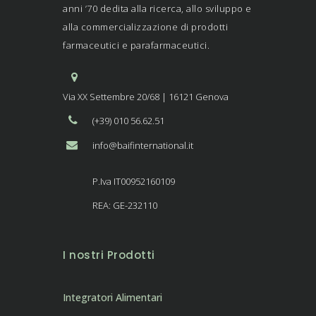
anni ’70 dedita alla ricerca, allo sviluppo e
alla commercializzazione di prodotti
farmaceutici e parafarmaceutici.
Via XX Settembre 20/68 | 16121 Genova
(+39) 010 56.62.51
info@baifinternational.it
P.Iva IT00952160109
REA: GE-232110
I nostri Prodotti
Integratori Alimentari